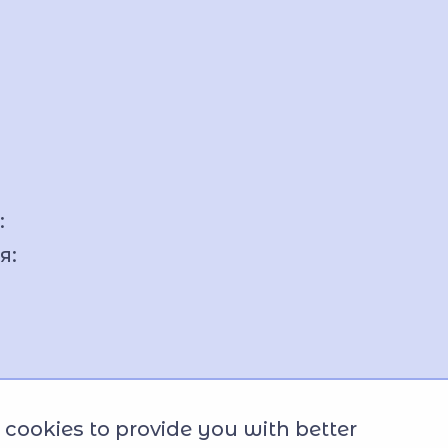
:
я:
cookies to provide you with better