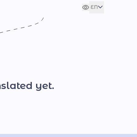
EN
Сховати налаштування
UA
slated yet.