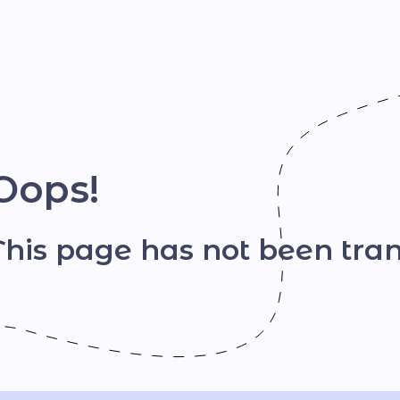
Шрифт
Oops!
This page has not been tran