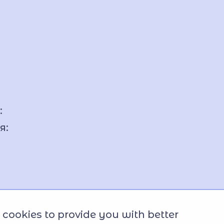
:
я:
cookies to provide you with better