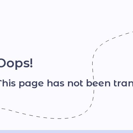
Шрифт
Oops!
This page has not been tran