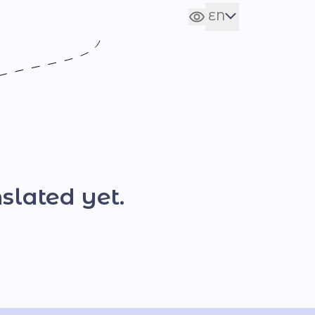
EN
Сховати налаштування
UA
slated yet.