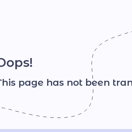
Шрифт
Oops!
This page has not been tran