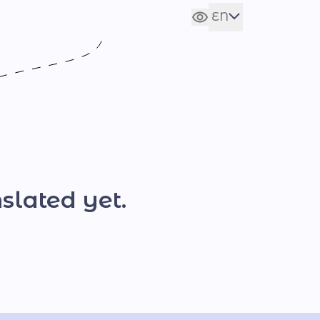
EN
Сховати налаштування
UA
slated yet.