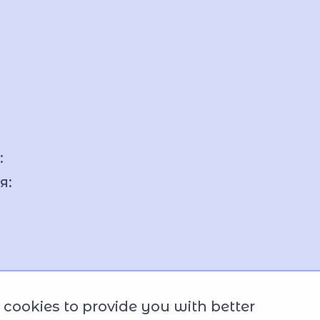
:
я:
cookies to provide you with better