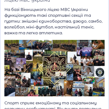
ліцею МВС України
На базі Вінницького ліцею МВС України
функціонують такі спортивні секції та
гуртки: змішані єдиноборства, дзюдо, самбо,
волейбол, міні-футбол, настільний теніс,
важка та легка атлетика.
Спорт сприяє емоційному та соціальному
розвитку особистості. Він вчить правильно