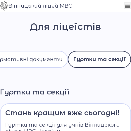
Вінницький ліцей МВС
Сховати
Контраст
налаштування
Для ліцеїстів
Шрифт
рмативні документи
Гуртки та секції
Гуртки та секції
Стань кращим вже сьогодні!
Гуртки та секції для учнів Вінницького