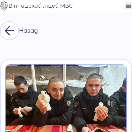
Вінницький ліцей МВС
Сховати
Контраст
налаштування
Шрифт
Назад