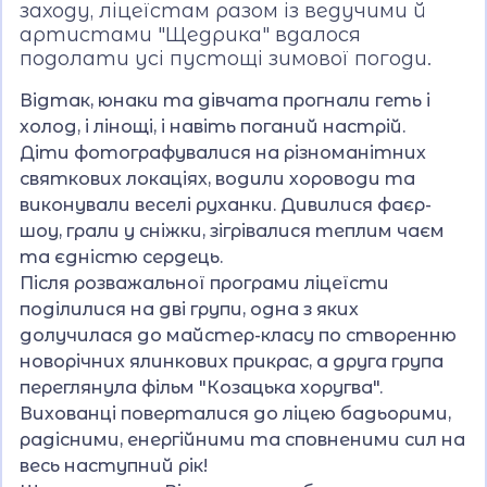
заходу, ліцеїстам разом із ведучими й
артистами "Щедрика" вдалося
подолати усі пустощі зимової погоди.
Відтак, юнаки та дівчата прогнали геть і
холод, і лінощі, і навіть поганий настрій.
Діти фотографувалися на різноманітних
святкових локаціях, водили хороводи та
виконували веселі руханки. Дивилися фаєр-
шоу, грали у сніжки, зігрівалися теплим чаєм
та єдністю сердець.
Після розважальної програми ліцеїсти
поділилися на дві групи, одна з яких
долучилася до майстер-класу по створенню
новорічних ялинкових прикрас, а друга група
переглянула фільм "Козацька хоругва".
Вихованці поверталися до ліцею бадьорими,
радісними, енергійними та сповненими сил на
весь наступний рік!