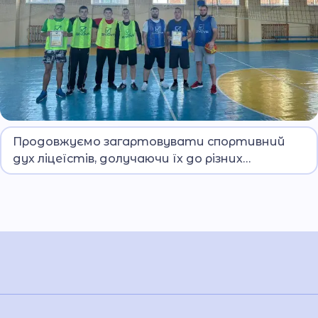
Відтак, нещодавно провели чемпіонат із
Продовжуємо загартовувати спортивний
волейболу, а нині грали у баскетбол.
дух ліцеїстів, долучаючи їх до різних
спортивних гуртків та змагань.