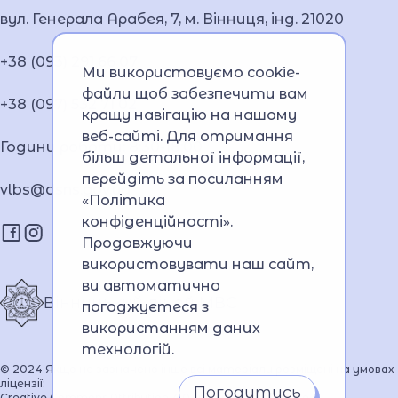
вул. Генерала Арабея, 7, м. Вінниця, інд. 21020
+38 (093) 291 66 07
Ми використовуємо cookie-
файли щоб забезпечити вам
+38 (097) 532 71 02
кращу навігацію на нашому
веб-сайті. Для отримання
Години роботи: 8:30-18:00
більш детальної інформації,
перейдіть за посиланням
vlbs@dsns.gov.ua
«Політика
конфіденційності»
.
Продовжуючи
використовувати наш сайт,
ви автоматично
Вінницький ліцей МВС
погоджуєтеся з
використанням даних
технологій.
© 2024 Якщо не зазначено інше всі матеріали розміщені на умовах
ліцензії:
Погодитись
Creative Commons Attribution 4.0 International license