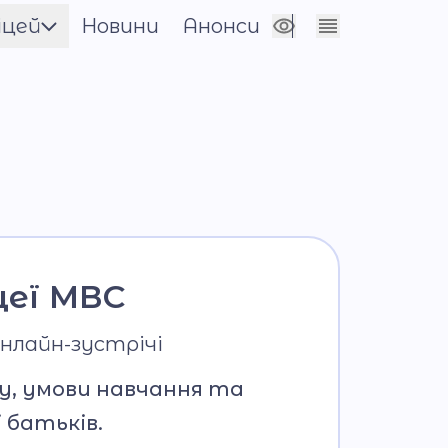
іцей
Новини
Анонси
Сховати налаштування
енти
цевича
нічна
цеї МВС
онлайн-зустрічі
у, умови навчання та
 батьків.