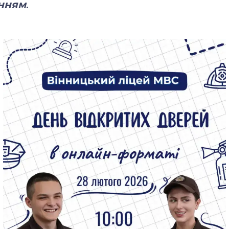
нням
.