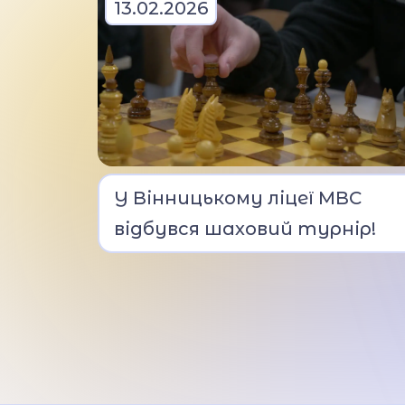
13.02.2026
Учасники
У Вінницькому ліцеї МВС
продемонстрували
відбувся шаховий турнір!
зосередженість, вміння
логічно мислити та
витримку.