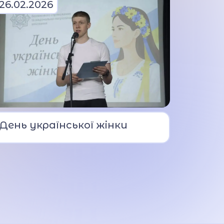
26.02.2026
З нагоди Дня української
День української жінки
жінки у Вінницькому ліцеї
МВС відбувся яскравий
концерт.