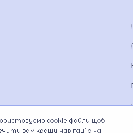
ористовуємо cookie-файли щоб
ечити вам кращу навігацію на