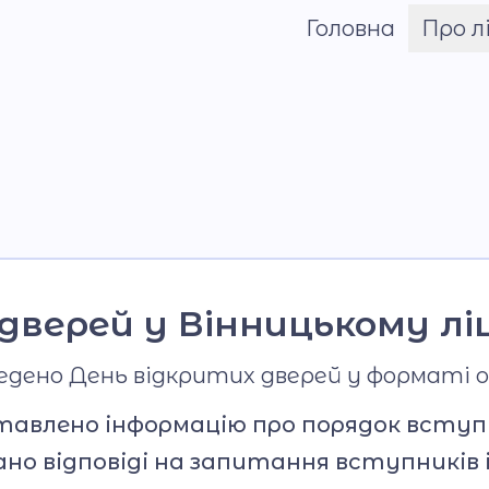
Головна
Про л
Шрифт
Команда
Установчі докум
Про Назарія Грин
Матеріально-тех
база
Віртуальний тур
дверей у Вінницькому лі
Звітність
ведено День відкритих дверей у форматі 
ставлено інформацію про порядок вступ
но відповіді на запитання вступників і