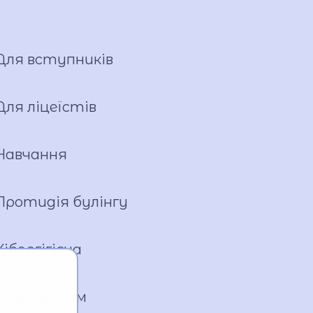
Для вступників
Для ліцеїстів
Навчання
Протидія булінгу
Кібергігієна
Громадянам