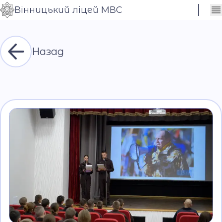
Вінницький ліцей МВС
Сховати
Контраст
налаштування
Шрифт
Назад