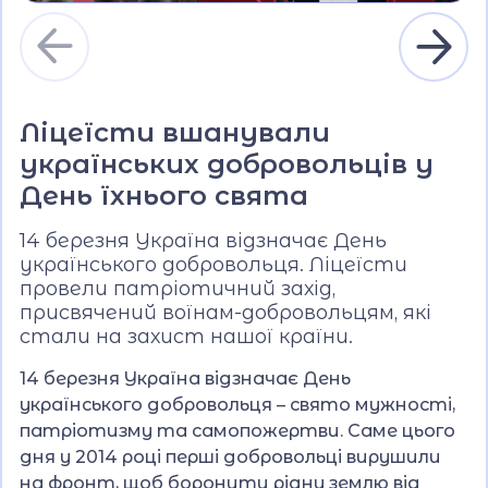
Ліцеїсти вшанували
українських добровольців у
День їхнього свята
14 березня Україна відзначає День
українського добровольця. Ліцеїсти
провели патріотичний захід,
присвячений воїнам-добровольцям, які
стали на захист нашої країни.
14 березня Україна відзначає День
українського добровольця – свято мужності,
патріотизму та самопожертви. Саме цього
дня у 2014 році перші добровольці вирушили
на фронт, щоб боронити рідну землю від