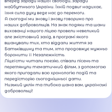
вперед заради нашої свободи, заради
майбутнього України. Їхній подвиг надихає,
їхня сила духу веде нас до перемоги.
А сьогодні ми знову і знову говоримо про
наших добровольців. На знак подяки та шани
вихованці нашого ліцею провели невеликий
але змістовний захід, в програмі якого
вшанували тих, хто віддали життя за
Батьківщину та тим, хто продовжує мужньо
боронити її Незалежність.
Ліцеїсти читали поезію, співали пісень та
переглянули тематичний фільм, з допомогою
якого пригадали всю хронологію подій та
передісторію сьогоднішньої дати.
Низький уклін та глибока шана вам, українські
добровольці!