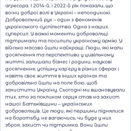
агресора. І 2014-й, і 2022-й рік показали, що
воїни доброї волі в Україні – непоодинокі.
Добровольчий рух – один з феноменів
українського суспільства. Одна з наших
суперсил. У важкі моменти добровольці
підтримали та посилили українську армію. У
військо масово йшли найкращі. Люди, які мали
досягнення та перспективи у цивільному
житті, залишали бізнес і родини, наукові
досягнення, успішну кар’єру в різних сферах і
навіть своє життя в інших країнах та
добровільно йшли на поле бою, щоб
захистити Україну. Сьогодні ми вшановували
тих, хто за покликом серця став на захист
нашої Батьківщини – українських
добровольців. Це люди, які першими піднялися
на боротьбу, не вагаючись, чи буде у них
зброя, захист чи підтримка. Вони йшли