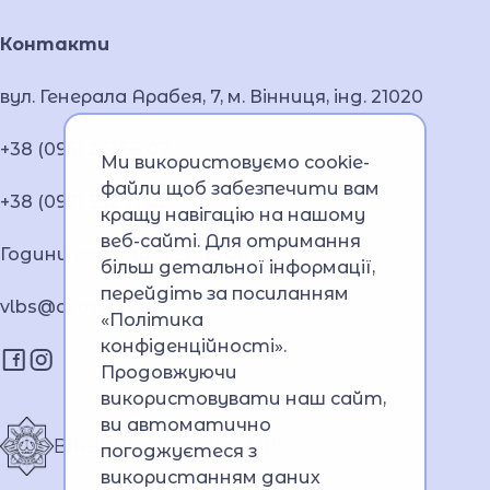
Контакти
вул. Генерала Арабея, 7, м. Вінниця, інд. 21020
+38 (093) 291 66 07
Ми використовуємо cookie-
файли щоб забезпечити вам
+38 (097) 532 71 02
кращу навігацію на нашому
веб-сайті. Для отримання
Години роботи: 8:30-18:00
більш детальної інформації,
перейдіть за посиланням
vlbs@dsns.gov.ua
«Політика
конфіденційності»
.
Продовжуючи
використовувати наш сайт,
ви автоматично
Вінницький ліцей МВС
погоджуєтеся з
використанням даних