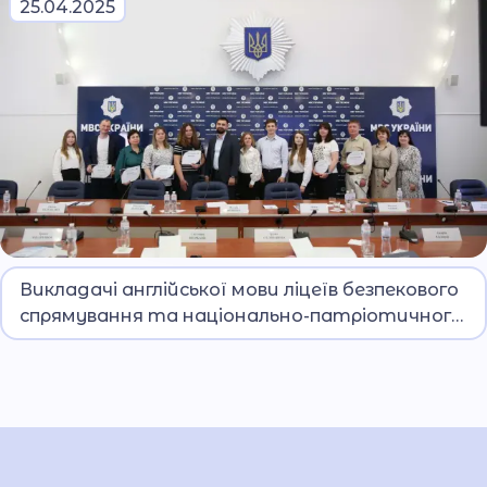
25.04.2025
Тренерами для викладачів ліцеїв стали
Викладачі англійської мови ліцеїв безпекового
працівники відділу англомовного супроводу
спрямування та національно-патріотичного
Департаменту міжнародних зв’язків МВС. Під
виховання МВС посилили комунікативні
час заходу вчителі також мали змогу
навички на відомчому тренінгу «TeacherTalk:
отримати індивідуальні консультації.
простір відкритого діалогу»