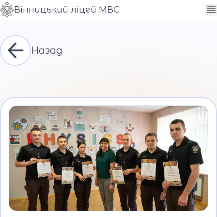
Вінницький ліцей МВС
Сховати
Контраст
налаштування
Шрифт
Назад