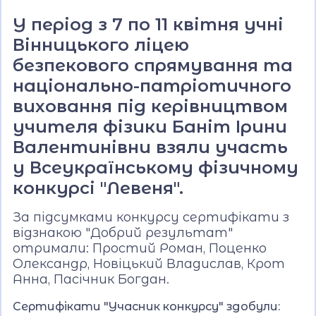
У період з 7 по 11 квітня учні
Вінницького ліцею
безпекового спрямування та
національно-патріотичного
виховання під керівництвом
учителя фізики Баніт Ірини
Валентинівни взяли участь
у Всеукраїнському фізичному
конкурсі "Левеня".
За підсумками конкурсу сертифікати з
відзнакою "Добрий результат"
отримали: Простий Роман, Поценко
Олександр, Новіцький Владислав, Крот
Анна, Пасічник Богдан.
Сертифікати "Учасник конкурсу" здобули: