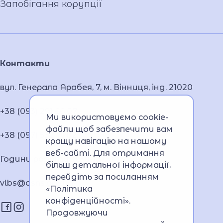
Запобігання корупції
Контакти
вул. Генерала Арабея, 7, м. Вінниця, інд. 21020
+38 (093) 291 66 07
Ми використовуємо cookie-
файли щоб забезпечити вам
+38 (097) 532 71 02
кращу навігацію на нашому
веб-сайті. Для отримання
Години роботи: 8:30-18:00
більш детальної інформації,
перейдіть за посиланням
vlbs@dsns.gov.ua
«Політика
конфіденційності»
.
Продовжуючи