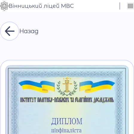
Вінницький ліцей МВС
Сховати
Контраст
налаштування
Шрифт
Назад