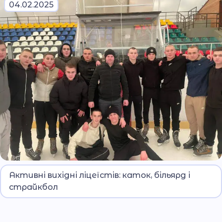
04.02.2025
Ліцеїсти активно проводять дозвілля.
Активні вихідні ліцеїстів: каток, більярд і
Катання на ковзанах, гра у більярд та
страйкбол
страйкбол не лише розважають, а й
сприяють фізичному та ментальному
розвитку молоді.