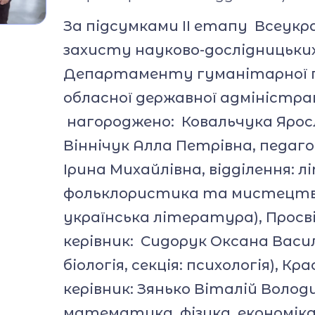
За підсумками ІІ етапу Всеукр
захисту науково-дослідницьки
Департаменту гуманітарної п
обласної державної адміністра
нагороджено: Ковальчука Яросл
Віннічук Алла Петрівна, педаго
Ірина Михайлівна, відділення:
фольклористика та мистецтво
українська література), Прос
керівник: Сидорук Оксана Василі
біологія, секція: психологія), К
керівник: Зянько Віталій Волод
математика, фізика, економіка,