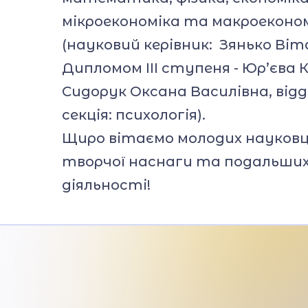
мікроекономіка та макроеконо
(науковий керівник: Зянько Віт
Дипломом ІІІ ступеня - Юр’єва 
Сидорук Оксана Василівна, відді
секція: психологія).
Щиро вітаємо молодих науковці
творчої наснаги та подальших
діяльності!