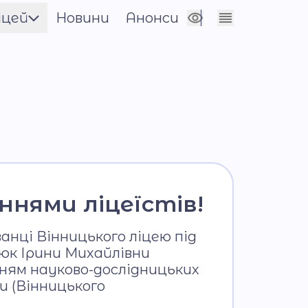
іцей
Новини
Анонси
Сховати налаштування
енти
цевича
нічна
нями ліцеїстів!
анці Вінницького ліцею під
юк Ірини Михайлівни
ням науково-дослідницьких
и (Вінницького