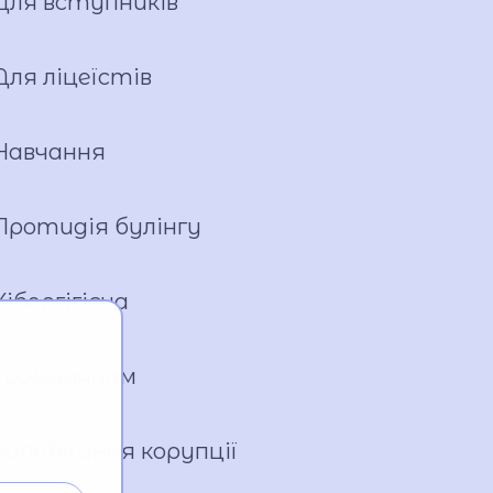
Для вступників
Для ліцеїстів
Навчання
Протидія булінгу
Кібергігієна
Громадянам
Запобігання корупції