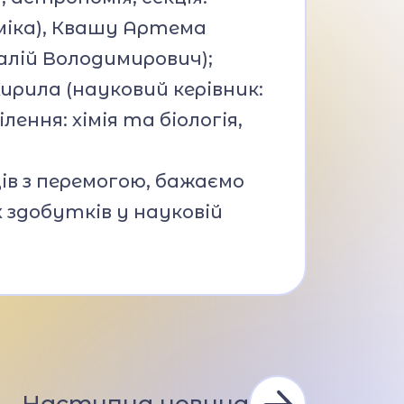
міка), Квашу Артема
алій Володимирович);
Кирила (науковий керівник:
лення: хімія та біологія,
в з перемогою, бажаємо
 здобутків у науковій