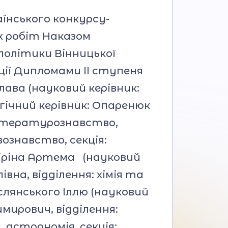
аїнського конкурсу-
х робіт Наказом
олітики Вінницької
ції Дипломами ІІ ступеня
ава (науковий керівник:
гічний керівник: Опаренюк
 літературознавство,
знавство, секція:
віріна Артема (науковий
вна, відділення: хімія та
раслянського Іллю (науковий
имирович, відділення:
 астрономія, секція: