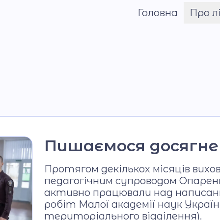
Головна
Про л
Шрифт
Команда
Установчі докум
Про Назарія Грин
Матеріально-тех
база
Віртуальний тур
Пишаємося досягнен
Звітність
Протягом декількох місяців вихов
педагогічним супроводом Опарен
активно працювали над написан
робіт Малої академії наук Україн
територіального відділення).