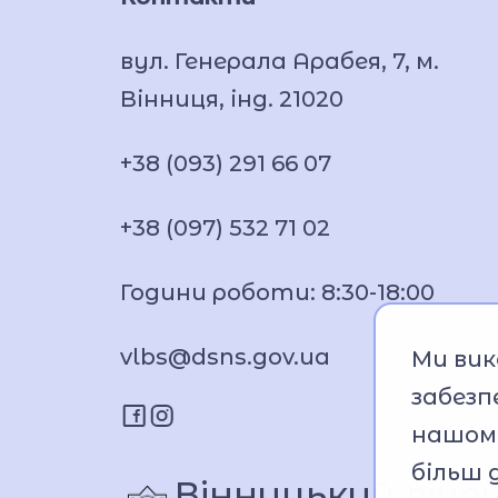
вул. Генерала Арабея, 7, м.
Вінниця, інд. 21020
+38 (093) 291 66 07
+38 (097) 532 71 02
Години роботи: 8:30-18:00
vlbs@dsns.gov.ua
Ми вик
забезп
нашому
більш 
Вінницький ліцей