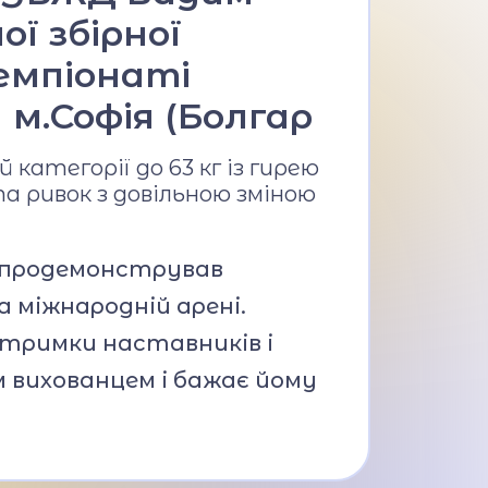
ї збірної
емпіонаті
 м.Софія (Болгар
 категорії до 63 кг із гирею
та ривок з довільною зміною
й продемонстрував
 міжнародній арені.
тримки наставників і
 вихованцем і бажає йому