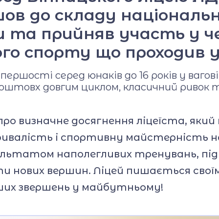
в до складу національно
и та прийняв участь у ч
ого спорту що проходив у
ершості серед юнаків до 16 років у ваговій
 поштовх довгим циклом, класичний ривок 
про визначне досягнення ліцеїста, яки
ивалість і спортивну майстерність на
ультатом наполегливих тренувань, під
и нових вершин. Ліцей пишається своїм
ших звершень у майбутньому!