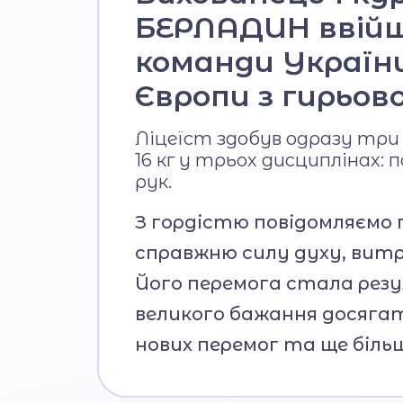
БЕРЛАДИН ввійшо
команди Україн
Європи з гирьов
Ліцеїст здобув одразу три п
16 кг у трьох дисциплінах:
рук.
З гордістю повідомляємо 
справжню силу духу, витр
Його перемога стала рез
великого бажання досягат
нових перемог та ще біль