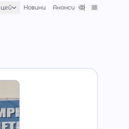
іцей
Новини
Анонси
Сховати налаштування
енти
цевича
нічна