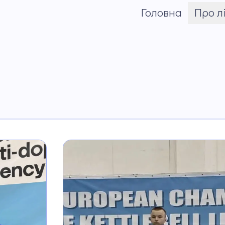
Головна
Про л
Шрифт
Команда
Установчі докум
Про Назарія Грин
Матеріально-тех
база
Віртуальний тур
Звітність