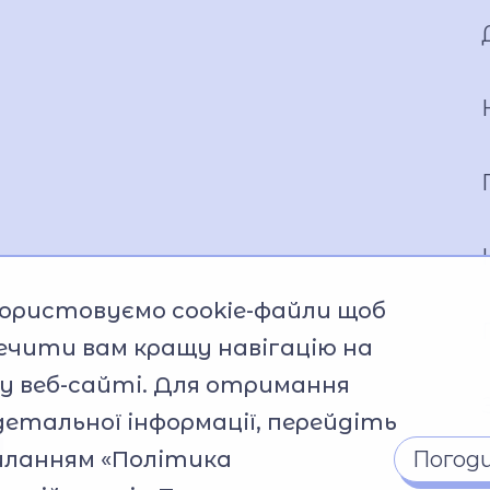
ористовуємо cookie-файли щоб
ечити вам кращу навігацію на
 веб-сайті. Для отримання
детальної інформації, перейдіть
 
силанням
«Політика
Погод