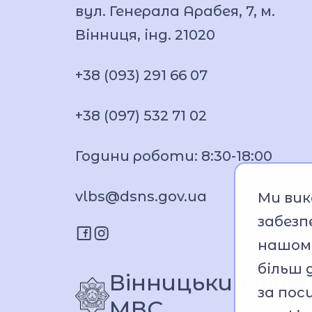
вул. Генерала Арабея, 7, м.
Вінниця, інд. 21020
+38 (093) 291 66 07
+38 (097) 532 71 02
Години роботи: 8:30-18:00
vlbs@dsns.gov.ua
Ми вик
забезп
нашому
більш 
Вінницький ліцей
за по
МВС