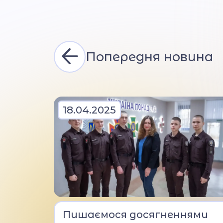
Попередня новина
18.04.2025
Протягом декількох місяців
Пишаємося досягненнями