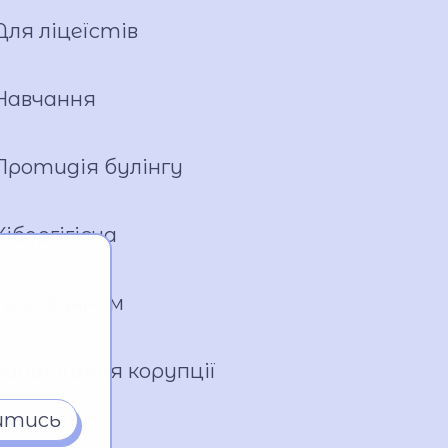
Для ліцеїстів
Навчання
Протидія булінгу
Кібергігієна
Громадянам
Запобігання корупції
итись